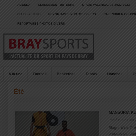
AGENDA
CLASSEMENT BUTEURS
STADE VALERIQUAIS 2022/2023
CLUBS & LIENS
REPORTAGES PHOTOS DIVERS
CALENDRIER COURSE
REPORTAGES PHOTOS DIVERS
A la une
Football
Basketball
Tennis
Handball
C
Été
MANSURIA K
Posté le: 02 juillet
Stages d’été Pr
propose pendant 