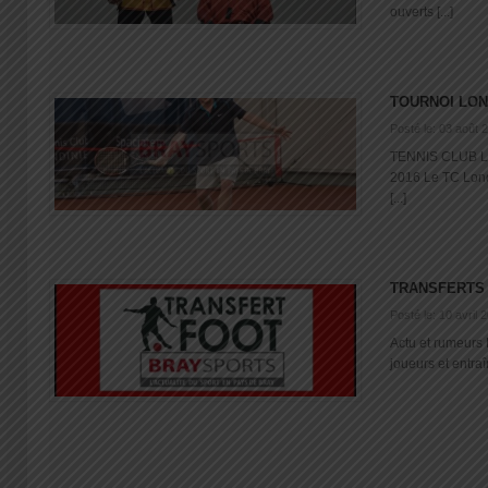
ouverts [...]
TOURNOI LON
Posté le: 03 août 
TENNIS CLUB 
2016 Le TC Lond
[...]
TRANSFERTS 
Posté le: 10 avril 
Actu et rumeurs 
joueurs et entraî