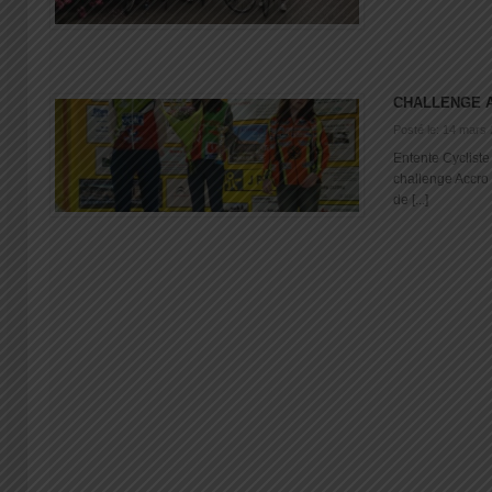
CHALLENGE A
Posté le: 14 mars
Entente Cycliste
challenge Accro 
de [...]