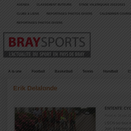
AGENDA
CLASSEMENT BUTEURS
STADE VALERIQUAIS 2022/2023
CLUBS & LIENS
REPORTAGES PHOTOS DIVERS
CALENDRIER COURSE
REPORTAGES PHOTOS DIVERS
A la une
Football
Basketball
Tennis
Handball
C
Erik Delalonde
ENTENTE CYC
Posté le: 26 juin 2
L’ECN sur tous 
Juin, à Hornoy le 