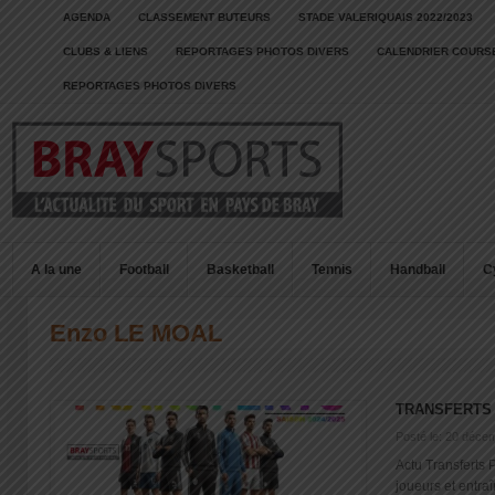
AGENDA
CLASSEMENT BUTEURS
STADE VALERIQUAIS 2022/2023
CLUBS & LIENS
REPORTAGES PHOTOS DIVERS
CALENDRIER COURSE
REPORTAGES PHOTOS DIVERS
A la une
Football
Basketball
Tennis
Handball
C
Enzo LE MOAL
TRANSFERTS 
Posté le: 20 déce
Actu Transferts 
joueurs et entra