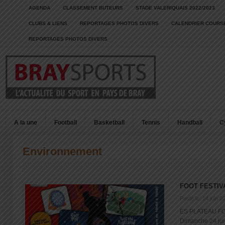
AGENDA
CLASSEMENT BUTEURS
STADE VALERIQUAIS 2022/2023
CLUBS & LIENS
REPORTAGES PHOTOS DIVERS
CALENDRIER COURSE
REPORTAGES PHOTOS DIVERS
A la une
Football
Basketball
Tennis
Handball
C
Environnement
FOOT FESTIV
Posté le: 14 juin 2
ES PLATEAU 
Dimanche 24 jui