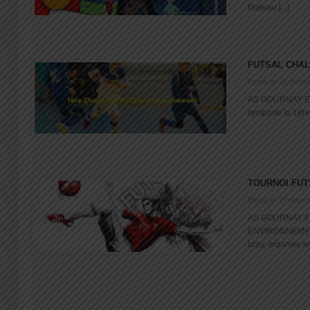
Plateau [...]
FUTSAL CHA
Posté le: 28 déce
AS GOURNAY EN
remporte la 1ère
TOURNOI FUT
Posté le: 27 nove
AS GOURNAY FU
ENVIRONNEMEN
bray, organise le