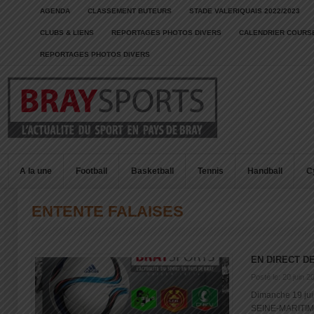
AGENDA
CLASSEMENT BUTEURS
STADE VALERIQUAIS 2022/2023
CLUBS & LIENS
REPORTAGES PHOTOS DIVERS
CALENDRIER COURSE
REPORTAGES PHOTOS DIVERS
A la une
Football
Basketball
Tennis
Handball
C
ENTENTE FALAISES
EN DIRECT D
Posté le: 20 juin 2
Dimanche 19 j
SEINE-MARITIME