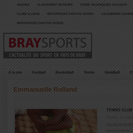
AGENDA
CLASSEMENT BUTEURS
STADE VALERIQUAIS 2022/2023
CLUBS & LIENS
REPORTAGES PHOTOS DIVERS
CALENDRIER COURSE
REPORTAGES PHOTOS DIVERS
A la une
Football
Basketball
Tennis
Handball
C
Emmanuelle Rolland
TENNIS CLUB
Posté le: 26 sept
TOURNOI INTERN
tournoi interne 