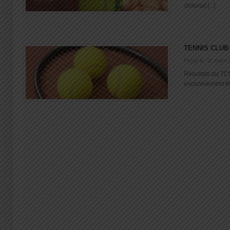
cloturait [...]
TENNIS CLUB
Posté le: 11 mars
Résultats du TCN
exclusivement fém