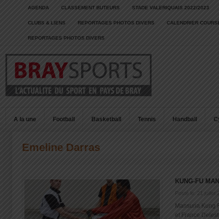
AGENDA
CLASSEMENT BUTEURS
STADE VALERIQUAIS 2022/2023
CLUBS & LIENS
REPORTAGES PHOTOS DIVERS
CALENDRIER COURSE
REPORTAGES PHOTOS DIVERS
A la une
Football
Basketball
Tennis
Handball
C
Emeline Darras
KUNG-FU MA
Posté le: 21 juillet
Mansuria Kung F
et France Deles