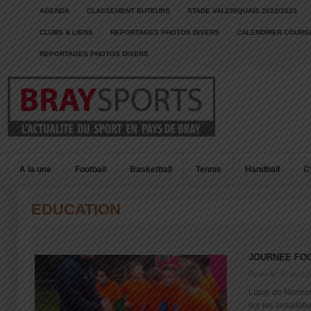
AGENDA
CLASSEMENT BUTEURS
STADE VALERIQUAIS 2022/2023
CLUBS & LIENS
REPORTAGES PHOTOS DIVERS
CALENDRIER COURSE
REPORTAGES PHOTOS DIVERS
A la une
Football
Basketball
Tennis
Handball
C
EDUCATION
JOURNEE FO
Posté le: 05 avril 
Ligue de Norman
sur les installat