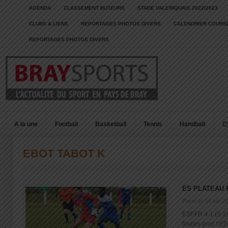
AGENDA
CLASSEMENT BUTEURS
STADE VALERIQUAIS 2022/2023
CLUBS & LIENS
REPORTAGES PHOTOS DIVERS
CALENDRIER COURSE
REPORTAGES PHOTOS DIVERS
A la une
Football
Basketball
Tennis
Handball
C
EBOT TABOT K
ES PLATEAU 
Posté le: 16 juin 2
ESPFR 4-1 (3-1)
finales pour l’ES