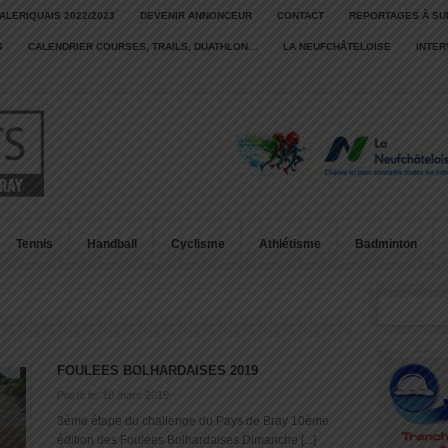
ALERIQUAIS 2022/2023
DEVENIR ANNONCEUR
CONTACT
REPORTAGES À SU
S
CALENDRIER COURSES, TRAILS, DUATHLON…
LA NEUFCHÂTELOISE
INTE
Tennis
Handball
Cyclisme
Athlétisme
Badminton
FOULEES BOLHARDAISES 2019
Posté le: 18 mars 2019
3ème étape du challenge du Pays de Bray 10ème
édition des Foulées Bolhardaises Dimanche [...]