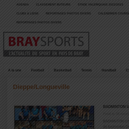
AGENDA
CLASSEMENT BUTEURS
STADE VALERIQUAIS 2022/2023
CLUBS & LIENS
REPORTAGES PHOTOS DIVERS
CALENDRIER COURSE
REPORTAGES PHOTOS DIVERS
A la une
Football
Basketball
Tennis
Handball
C
Dieppe/Longueville
BADMINTON U
Posté le: 06 nove
BADMINTON US 
de badminton Di