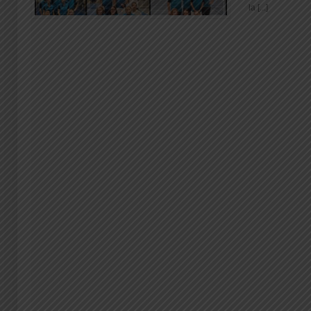
la [...]