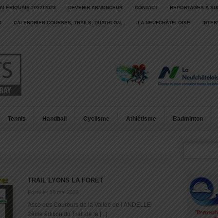
ALERIQUAIS 2022/2023
DEVENIR ANNONCEUR
CONTACT
REPORTAGES À SU
S
CALENDRIER COURSES, TRAILS, DUATHLON…
LA NEUFCHÂTELOISE
INTE
Tennis
Handball
Cyclisme
Athlétisme
Badminton
TRAIL LYONS LA FORET
Posté le: 10 mai 2016
Asso des Coureurs de la Vallée de l’ANDELLE
2ème édition du Trail de la [...]