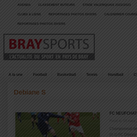
AGENDA
CLASSEMENT BUTEURS
STADE VALERIQUAIS 2022/2023
CLUBS & LIENS
REPORTAGES PHOTOS DIVERS
CALENDRIER COURSE
REPORTAGES PHOTOS DIVERS
A la une
Football
Basketball
Tennis
Handball
C
Debiane S
FC NEUFCHAT
Posté le: 03 mars
Championnat de
(0-1) FC Dieppe 