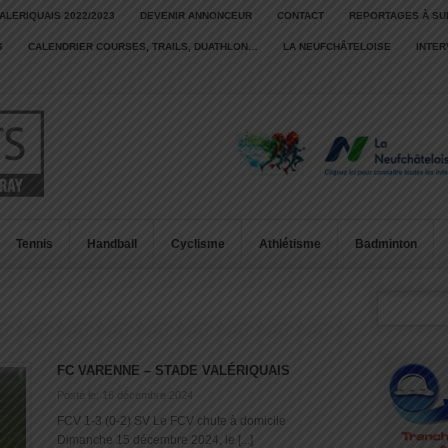
ALERIQUAIS 2022/2023
DEVENIR ANNONCEUR
CONTACT
REPORTAGES À SU
S
CALENDRIER COURSES, TRAILS, DUATHLON…
LA NEUFCHÂTELOISE
INTE
Tennis
Handball
Cyclisme
Athlétisme
Badminton
FC VARENNE – STADE VALÉRIQUAIS
Posté le: 16 décembre 2024
FCV 1-3 (0-2) SV Le FCV chute à domicile
Dimanche 15 décembre 2024, le [...]