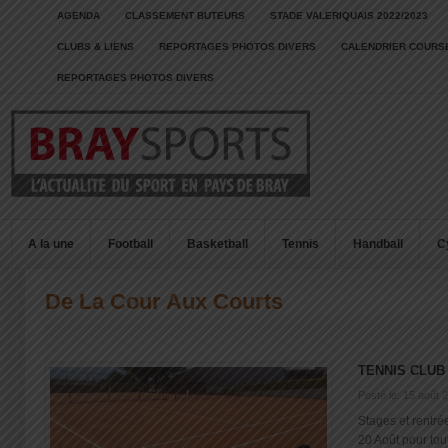
AGENDA
CLASSEMENT BUTEURS
STADE VALERIQUAIS 2022/2023
CLUBS & LIENS
REPORTAGES PHOTOS DIVERS
CALENDRIER COURSE
REPORTAGES PHOTOS DIVERS
A la une
Football
Basketball
Tennis
Handball
C
De La Cour Aux Courts
TENNIS CLUB
Posté le: 15 août 
Stages et rentré
20 Août pour tout 