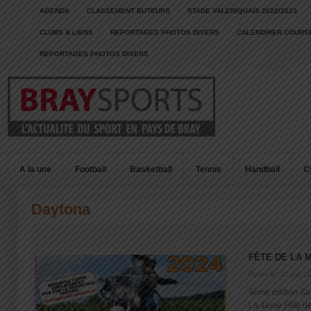
AGENDA
CLASSEMENT BUTEURS
STADE VALERIQUAIS 2022/2023
CLUBS & LIENS
REPORTAGES PHOTOS DIVERS
CALENDRIER COURSE
REPORTAGES PHOTOS DIVERS
A la une
Football
Basketball
Tennis
Handball
C
Daytona
FÊTE DE LA 
Posté le: 10 juin 2
4ème édition Sa
La 4ème Fête de l