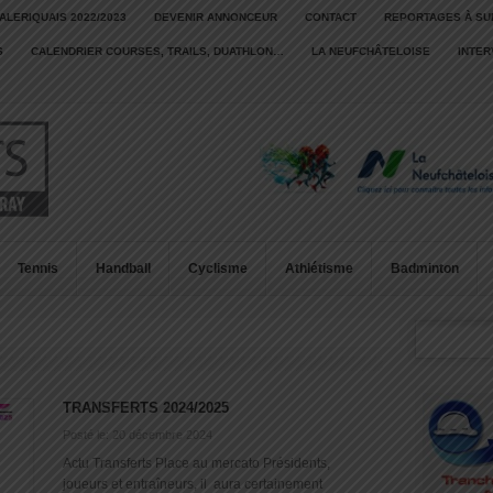
ALERIQUAIS 2022/2023
DEVENIR ANNONCEUR
CONTACT
REPORTAGES À SU
S
CALENDRIER COURSES, TRAILS, DUATHLON…
LA NEUFCHÂTELOISE
INTE
Tennis
Handball
Cyclisme
Athlétisme
Badminton
TRANSFERTS 2024/2025
Posté le: 20 décembre 2024
Actu Transferts Place au mercato Présidents,
joueurs et entraîneurs, il aura certainement