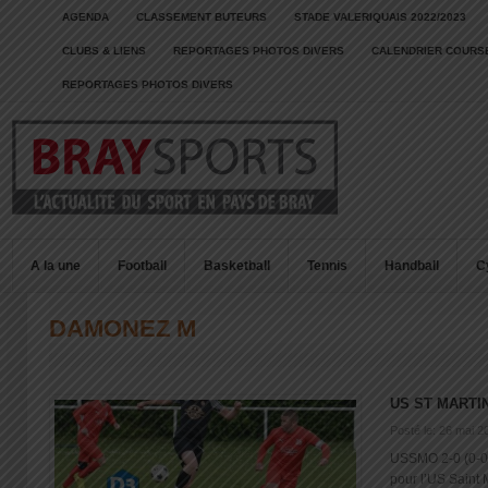
AGENDA
CLASSEMENT BUTEURS
STADE VALERIQUAIS 2022/2023
CLUBS & LIENS
REPORTAGES PHOTOS DIVERS
CALENDRIER COURSE
REPORTAGES PHOTOS DIVERS
A la une
Football
Basketball
Tennis
Handball
C
DAMONEZ M
US ST MARTI
Posté le: 26 mai 2
USSMO 2-0 (0-0)
pour l’US Saint Ma