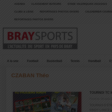
AGENDA
CLASSEMENT BUTEURS
STADE VALERIQUAIS 2022/2023
CLUBS & LIENS
REPORTAGES PHOTOS DIVERS
CALENDRIER COURSE
REPORTAGES PHOTOS DIVERS
A la une
Football
Basketball
Tennis
Handball
C
CZABAN Théo
TOURNOI TC 
Posté le: 09 août 
TOURNOI D’ÉT
KINDY LANCE L