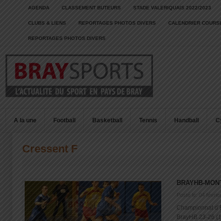
AGENDA
CLASSEMENT BUTEURS
STADE VALERIQUAIS 2022/2023
CLUBS & LIENS
REPORTAGES PHOTOS DIVERS
CALENDRIER COURSE
REPORTAGES PHOTOS DIVERS
A la une
Football
Basketball
Tennis
Handball
C
Cressent F
BRAYHB-MONT
Posté le: 04 févrie
Championnat d’
BrayHB 23-26 (1