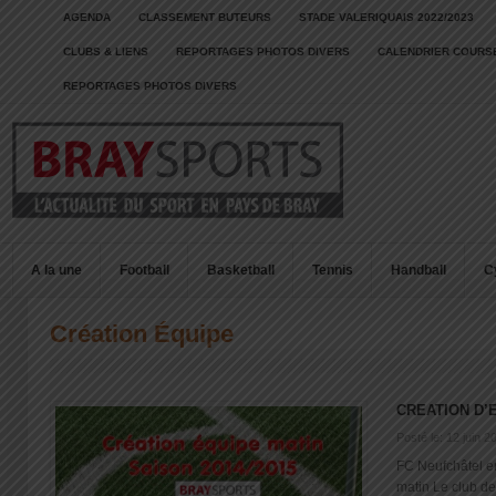
AGENDA
CLASSEMENT BUTEURS
STADE VALERIQUAIS 2022/2023
CLUBS & LIENS
REPORTAGES PHOTOS DIVERS
CALENDRIER COURSE
REPORTAGES PHOTOS DIVERS
A la une
Football
Basketball
Tennis
Handball
C
Création Équipe
CREATION D’
Posté le: 12 juin 2
FC Neufchâtel e
matin Le club de 