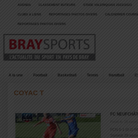
AGENDA
CLASSEMENT BUTEURS
STADE VALERIQUAIS 2022/2023
CLUBS & LIENS
REPORTAGES PHOTOS DIVERS
CALENDRIER COURSE
REPORTAGES PHOTOS DIVERS
A la une
Football
Basketball
Tennis
Handball
C
COYAC T
FC NEUFCHÂT
Posté le: 29 sept
FCN 0-1 (0-1) F
Samedi 28 septem