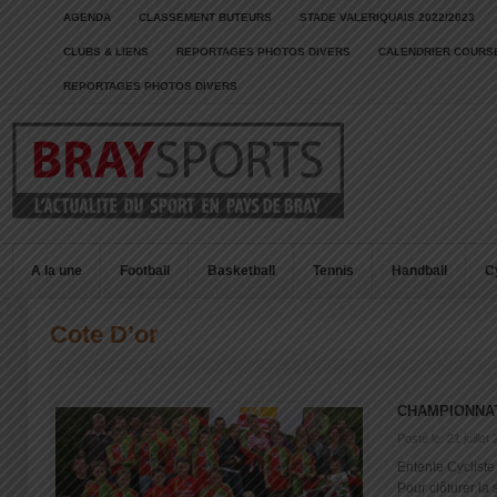
AGENDA
CLASSEMENT BUTEURS
STADE VALERIQUAIS 2022/2023
CLUBS & LIENS
REPORTAGES PHOTOS DIVERS
CALENDRIER COURSE
REPORTAGES PHOTOS DIVERS
A la une
Football
Basketball
Tennis
Handball
C
Cote D’or
CHAMPIONNAT
Posté le: 21 juillet
Entente Cycliste
Pour clôturer la 