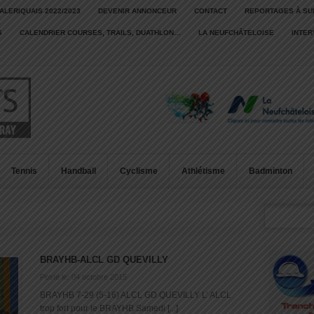
ALERIQUAIS 2022/2023
DEVENIR ANNONCEUR
CONTACT
REPORTAGES À SU
S
CALENDRIER COURSES, TRAILS, DUATHLON…
LA NEUFCHÂTELOISE
INTE
Tennis
Handball
Cyclisme
Athlétisme
Badminton
BRAYHB-ALCL GD QUEVILLY
Posté le: 04 octobre 2015
BRAYHB 7-29 (5-16) ALCL GD QUEVILLY L’ ALCL
trop fort pour le BRAYHB Samedi [...]