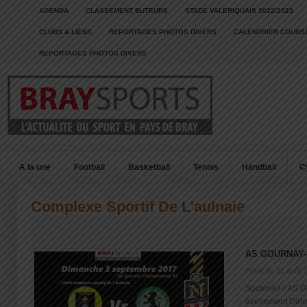
AGENDA
CLASSEMENT BUTEURS
STADE VALERIQUAIS 2022/2023
CLUBS & LIENS
REPORTAGES PHOTOS DIVERS
CALENDRIER COURSE
REPORTAGES PHOTOS DIVERS
A la une
Football
Basketball
Tennis
Handball
C
Complexe Sportif De L’aulnaie
AS GOURNAY-
Posté le: 21 août 
Soutenez l’AS 
évènement Dima