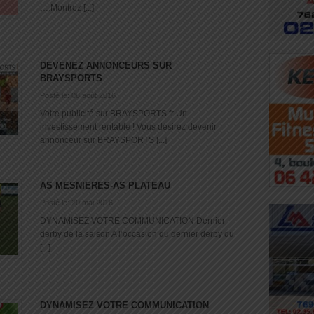
….Montrez [...]
DEVENEZ ANNONCEURS SUR
BRAYSPORTS
Posté le: 08 août 2016
Votre publicité sur BRAYSPORTS.fr Un
investissement rentable ! Vous désirez devenir
annonceur sur BRAYSPORTS [...]
AS MESNIERES-AS PLATEAU
Posté le: 20 mai 2016
DYNAMISEZ VOTRE COMMUNICATION Dernier
derby de la saison A l’occasion du dernier derby du
[...]
DYNAMISEZ VOTRE COMMUNICATION