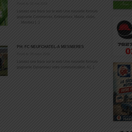
Posté le: 02 mai 2016
Laissez une trace sur le web Une nouvelle formule
gagnante Commerces, Entreprises, Mairie, clubs,
….Montrez [...]
PH: FC NEUFCHATEL-A MESNIERES
Posté le: 09 mars 2016
Laissez une trace sur le web Une nouvelle formule
gagnante Dynamisez votre communication. A [...]