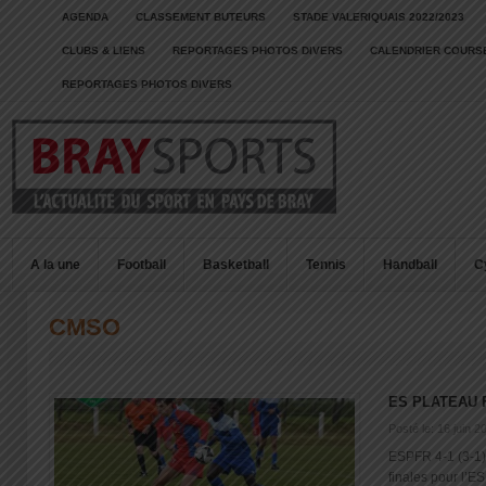
AGENDA
CLASSEMENT BUTEURS
STADE VALERIQUAIS 2022/2023
CLUBS & LIENS
REPORTAGES PHOTOS DIVERS
CALENDRIER COURSE
REPORTAGES PHOTOS DIVERS
A la une
Football
Basketball
Tennis
Handball
C
CMSO
ES PLATEAU 
Posté le: 16 juin 2
ESPFR 4-1 (3-1)
finales pour l’ES