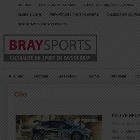
AGENDA
CLASSEMENT BUTEURS
STADE VALERIQUAIS 2022/2023
CLUBS & LIENS
REPORTAGES PHOTOS DIVERS
CALENDRIER COURSE
REPORTAGES PHOTOS DIVERS
A la une
Football
Basketball
Tennis
Handball
C
Clio
RALLYE NEUF
Posté le: 21 avril 
36ème édition 
de trois Dimanche