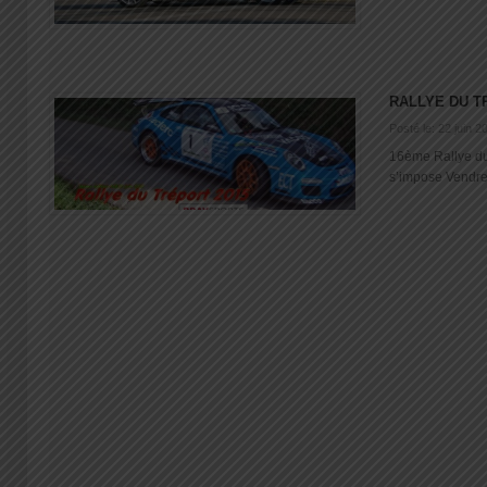
RALLYE DU T
Posté le: 22 juin 2
16ème Rallye du
s’impose Vendred