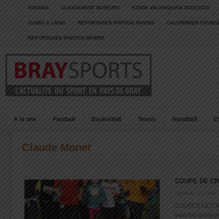
AGENDA
CLASSEMENT BUTEURS
STADE VALERIQUAIS 2022/2023
CLUBS & LIENS
REPORTAGES PHOTOS DIVERS
CALENDRIER COURSE
REPORTAGES PHOTOS DIVERS
A la une
Football
Basketball
Tennis
Handball
C
Claude Monet
COUPE DE C
Posté le: 01 mars
COUPES DE CR
bien bel après mid