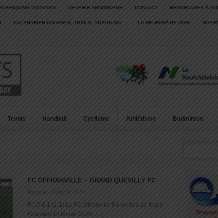
ALERIQUAIS 2022/2023
DEVENIR ANNONCEUR
CONTACT
REPORTAGES À SU
S
CALENDRIER COURSES, TRAILS, DUATHLON…
LA NEUFCHÂTELOISE
INTE
Tennis
Handball
Cyclisme
Athlétisme
Badminton
FC OFFRANVILLE – GRAND QUEVILLY FC
Posté le: 15 février 2026
FCO 4-1 (1-1) Le FC Offranville file en 8es de finale
! Samedi 14 février 2026, [...]