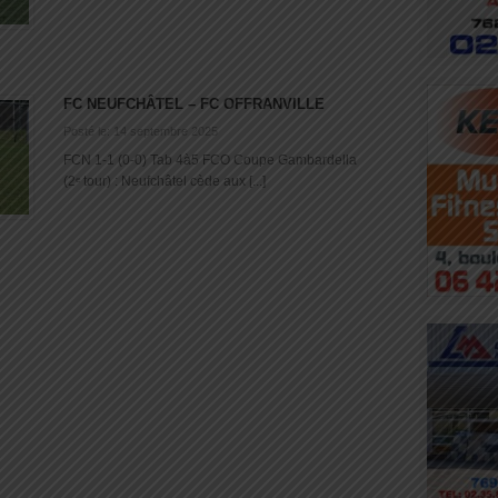
FC NEUFCHÂTEL – FC OFFRANVILLE
Posté le: 14 septembre 2025
FCN 1-1 (0-0) Tab 4à5 FCO Coupe Gambardella
(2ᵉ tour) : Neufchâtel cède aux [...]