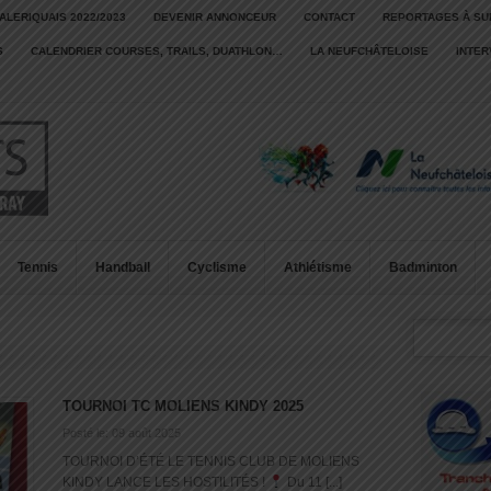
ALERIQUAIS 2022/2023
DEVENIR ANNONCEUR
CONTACT
REPORTAGES À SU
S
CALENDRIER COURSES, TRAILS, DUATHLON…
LA NEUFCHÂTELOISE
INTE
Tennis
Handball
Cyclisme
Athlétisme
Badminton
TOURNOI TC MOLIENS KINDY 2025
Posté le: 09 août 2025
TOURNOI D’ÉTÉ LE TENNIS CLUB DE MOLIENS
KINDY LANCE LES HOSTILITÉS !
Du 11 [...]