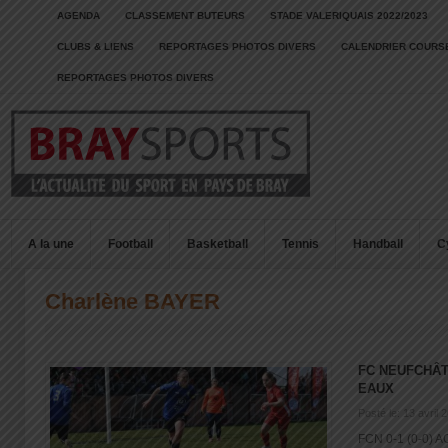
AGENDA
CLASSEMENT BUTEURS
STADE VALERIQUAIS 2022/2023
CLUBS & LIENS
REPORTAGES PHOTOS DIVERS
CALENDRIER COURSE
REPORTAGES PHOTOS DIVERS
A la une
Football
Basketball
Tennis
Handball
C
Charlène BAYER
FC NEUFCHÂT
EAUX
Posté le: 13 avril 
FCN 0-1 (0-0) A