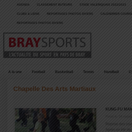
AGENDA
CLASSEMENT BUTEURS
STADE VALERIQUAIS 2022/2023
CLUBS & LIENS
REPORTAGES PHOTOS DIVERS
CALENDRIER COURSE
REPORTAGES PHOTOS DIVERS
A la une
Football
Basketball
Tennis
Handball
C
Chapelle Des Arts Martiaux
KUNG-FU MA
Posté le: 04 sept
Reprise des cou
Après un été de 