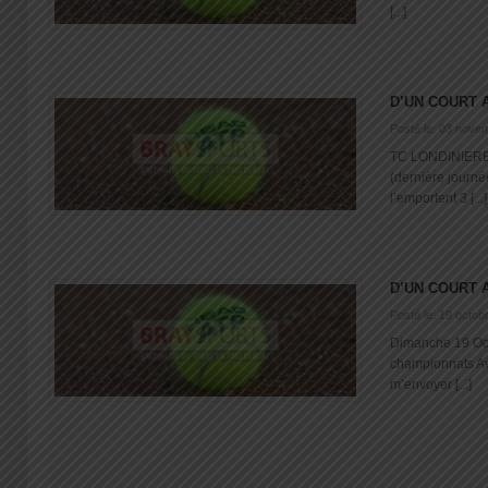
[...]
D’UN COURT 
Posté le: 03 nove
TC LONDINIERES
(dernière journ
l’emportent 3 [...]
D’UN COURT 
Posté le: 19 octob
Dimanche 19 Oct
championnats Avi
m’envoyer [...]