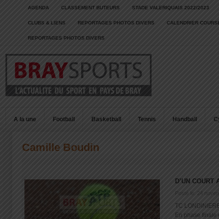
AGENDA
CLASSEMENT BUTEURS
STADE VALERIQUAIS 2022/2023
CLUBS & LIENS
REPORTAGES PHOTOS DIVERS
CALENDRIER COURSE
REPORTAGES PHOTOS DIVERS
A la une
Football
Basketball
Tennis
Handball
C
Camille Boudin
D’UN COURT 
Posté le: 24 nove
TC LONDINIERES
En phase finale 