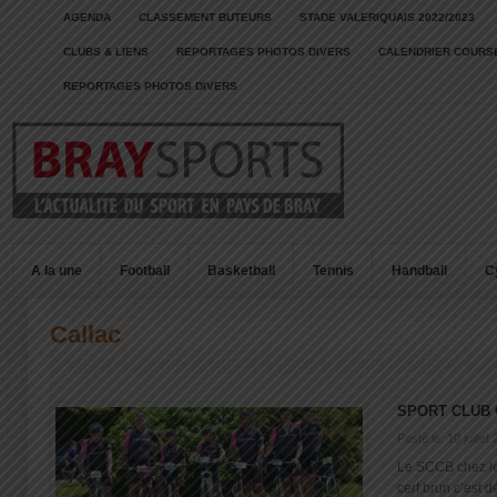
AGENDA
CLASSEMENT BUTEURS
STADE VALERIQUAIS 2022/2023
CLUBS & LIENS
REPORTAGES PHOTOS DIVERS
CALENDRIER COURSE
REPORTAGES PHOTOS DIVERS
A la une
Football
Basketball
Tennis
Handball
C
Callac
SPORT CLUB 
Posté le: 10 juillet
Le SCCB chez le
cerf brun c’est dé