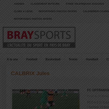
AGENDA
CLASSEMENT BUTEURS
STADE VALERIQUAIS 2022/2023
CLUBS & LIENS
REPORTAGES PHOTOS DIVERS
CALENDRIER COURSE
REPORTAGES PHOTOS DIVERS
A la une
Football
Basketball
Tennis
Handball
C
CALBRIX Jules
FC OFFRANVI
Posté le: 15 févrie
FCO 4-1 (1-1) Le 
! Samedi 14 févrie