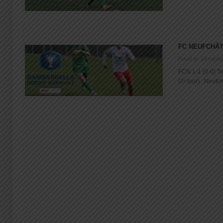
FC NEUFCHÂT
Posté le: 14 sept
FCN 1-1 (0-0) 
(2ᵉ tour) : Neufch