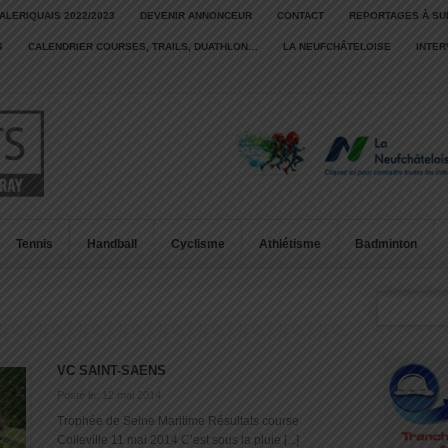
ALERIQUAIS 2022/2023
DEVENIR ANNONCEUR
CONTACT
REPORTAGES À SU
S
CALENDRIER COURSES, TRAILS, DUATHLON…
LA NEUFCHÂTELOISE
INTE
Tennis
Handball
Cyclisme
Athlétisme
Badminton
VC SAINT-SAENS
Posté le: 12 mai 2014
Trophée de Seine Maritime Résultats course
Colleville 11 mai 2014 C’est sous la pluie [...]