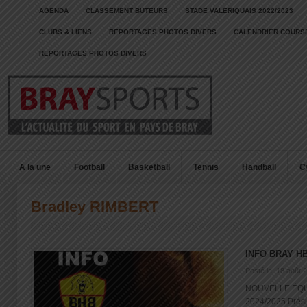
AGENDA
CLASSEMENT BUTEURS
STADE VALERIQUAIS 2022/2023
CLUBS & LIENS
REPORTAGES PHOTOS DIVERS
CALENDRIER COURSE
REPORTAGES PHOTOS DIVERS
A la une
Football
Basketball
Tennis
Handball
C
Bradley RIMBERT
INFO BRAY H
Posté le: 18 août 
NOUVELLE ÉQU
2024/2025 Prési