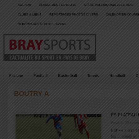
AGENDA
CLASSEMENT BUTEURS
STADE VALERIQUAIS 2022/2023
CLUBS & LIENS
REPORTAGES PHOTOS DIVERS
CALENDRIER COURSE
REPORTAGES PHOTOS DIVERS
A la une
Football
Basketball
Tennis
Handball
C
BOUTRY A
ES PLATEAU 
Posté le: 09 sept
ESPFR 2-5 (2-1
logiquement en s