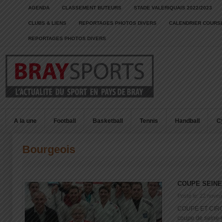
AGENDA
CLASSEMENT BUTEURS
STADE VALERIQUAIS 2022/2023
CLUBS & LIENS
REPORTAGES PHOTOS DIVERS
CALENDRIER COURSE
REPORTAGES PHOTOS DIVERS
A la une
Football
Basketball
Tennis
Handball
C
Bourgeois
COUPE SEINE
Posté le: 22 nove
COUPE ET CIRC
coupe de seine-m