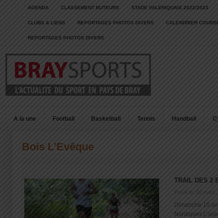
AGENDA
CLASSEMENT BUTEURS
STADE VALERIQUAIS 2022/2023
CLUBS & LIENS
REPORTAGES PHOTOS DIVERS
CALENDRIER COURSE
REPORTAGES PHOTOS DIVERS
A la une
Football
Basketball
Tennis
Handball
C
Bois L’Evêque
TRAIL DES 2 
Posté le: 02 mars
Dimanche 10 avr
Nordiques L’asso