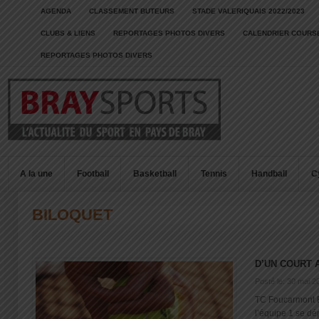
AGENDA
CLASSEMENT BUTEURS
STADE VALERIQUAIS 2022/2023
CLUBS & LIENS
REPORTAGES PHOTOS DIVERS
CALENDRIER COURSE
REPORTAGES PHOTOS DIVERS
A la une
Football
Basketball
Tennis
Handball
C
BILOQUET
D’UN COURT 
Posté le: 30 mai 2
TC Foucarmont E
l’équipe 1 se dép