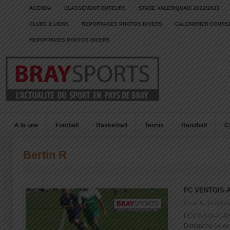
AGENDA
CLASSEMENT BUTEURS
STADE VALERIQUAIS 2022/2023
CLUBS & LIENS
REPORTAGES PHOTOS DIVERS
CALENDRIER COURSE
REPORTAGES PHOTOS DIVERS
A la une
Football
Basketball
Tennis
Handball
C
Bertin R
FC VENTOIS-
Posté le: 15 octob
FCV 2-5 (1-2) AS
Dimanche 14 octo