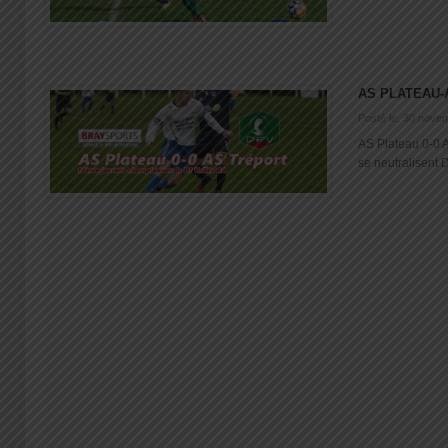
AS PLATEAU-
Posté le: 30 nove
AS Plateau 0-0 A
se neutralisent D