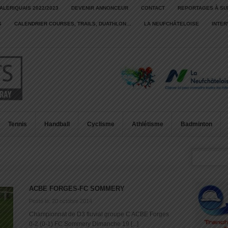
ALERIQUAIS 2022/2023
DEVENIR ANNONCEUR
CONTACT
REPORTAGES À SU
S
CALENDRIER COURSES, TRAILS, DUATHLON…
LA NEUFCHÂTELOISE
INTE
Tennis
Handball
Cyclisme
Athlétisme
Badminton
ACBE FORGES-FC SOMMERY
Posté le: 20 octobre 2014
Championnat de D3 fluvial groupe C ACBE Forges
0-2 (0-1) FC Sommery Dimanche 19 [...]