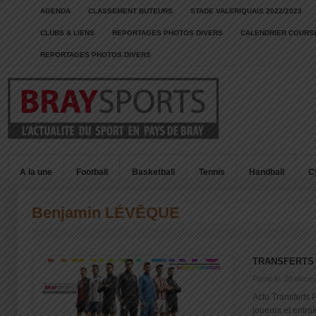
AGENDA
CLASSEMENT BUTEURS
STADE VALERIQUAIS 2022/2023
CLUBS & LIENS
REPORTAGES PHOTOS DIVERS
CALENDRIER COURSE
REPORTAGES PHOTOS DIVERS
A la une
Football
Basketball
Tennis
Handball
C
Benjamin LÉVÊQUE
TRANSFERTS 
Posté le: 20 déce
Actu Transferts 
joueurs et entra