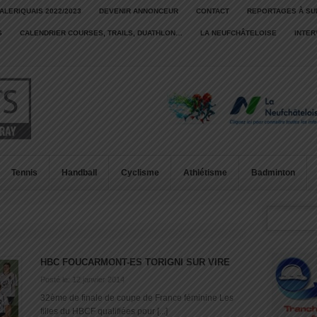
ALERIQUAIS 2022/2023
DEVENIR ANNONCEUR
CONTACT
REPORTAGES À SU
S
CALENDRIER COURSES, TRAILS, DUATHLON…
LA NEUFCHÂTELOISE
INTE
Tennis
Handball
Cyclisme
Athlétisme
Badminton
HBC FOUCARMONT-ES TORIGNI SUR VIRE
Posté le: 12 janvier 2014
32ème de finale de coupe de France féminine Les
filles du HBCF qualifiées pour [...]