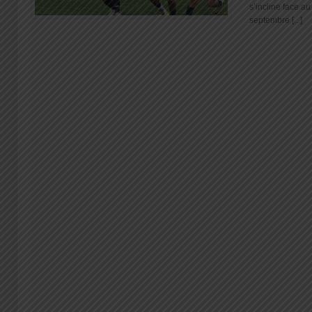
s’incline face 
septembre [...]