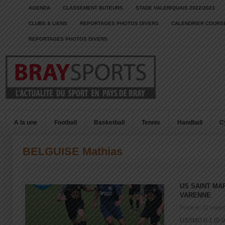
AGENDA
CLASSEMENT BUTEURS
STADE VALERIQUAIS 2022/2023
CLUBS & LIENS
REPORTAGES PHOTOS DIVERS
CALENDRIER COURSE
REPORTAGES PHOTOS DIVERS
A la une
Football
Basketball
Tennis
Handball
C
BELGUISE Mathias
US SAINT MA
VARENNE
Posté le: 22 sept
USSMO 0-1 (0-0)