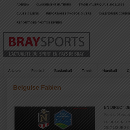
AGENDA
CLASSEMENT BUTEURS
STADE VALERIQUAIS 2022/2023
CLUBS & LIENS
REPORTAGES PHOTOS DIVERS
CALENDRIER COURSE
REPORTAGES PHOTOS DIVERS
A la une
Football
Basketball
Tennis
Handball
C
Belguise Fabien
EN DIRECT D
Posté le: 05 nove
LIGUE DE NORM
2017 LIGUE 2