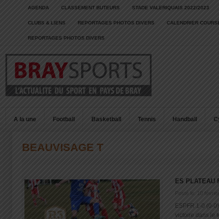
AGENDA
CLASSEMENT BUTEURS
STADE VALERIQUAIS 2022/2023
CLUBS & LIENS
REPORTAGES PHOTOS DIVERS
CALENDRIER COURSE
REPORTAGES PHOTOS DIVERS
A la une
Football
Basketball
Tennis
Handball
C
BEAUVISAGE T
ES PLATEAU F
Posté le: 10 févrie
ESPFR 1-0 (0-0)
victoire dans le t