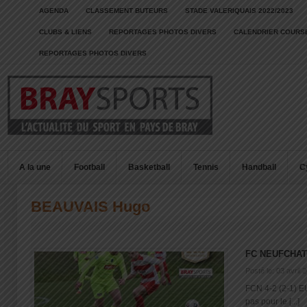
AGENDA
CLASSEMENT BUTEURS
STADE VALERIQUAIS 2022/2023
CLUBS & LIENS
REPORTAGES PHOTOS DIVERS
CALENDRIER COURSE
REPORTAGES PHOTOS DIVERS
A la une
Football
Basketball
Tennis
Handball
C
BEAUVAIS Hugo
FC NEUFCHAT
Posté le: 03 avril 
FCN 4-2 (2-1) E
pas pour le [...]